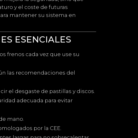
uro y el coste de futuras
 para mantener su sistema en
S ESENCIALES
os frenos cada vez que use su
gún las recomendaciones del
ir el desgaste de pastillas y discos.
ridad adecuada para evitar
 de mano.
homologados por la CEE.
ntes largas para no sobrecalentar