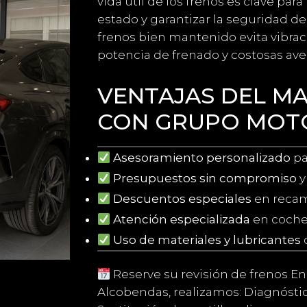
vida útil de los frenos es clave pa
estado y garantizar la seguridad d
frenos bien mantenido evita vibraci
potencia de frenado y costosas aver
VENTAJAS DEL M
CON GRUPO MOT
Asesoramiento personalizado
pa
Presupuestos sin compromiso
y
Descuentos especiales
en recam
Atención especializada
en coche
Uso de materiales y lubricantes
Reserve su revisión de frenos E
Alcobendas, realizamos: Diagnósti