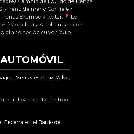
sensores Cambio de líquido de frenos
BS y freno de mano Confíe en
n frenos Brembo y Textar.
Le
rí/Moncloa) y Alcobendas, con
 el año.nos de su vehículo.
L AUTOMÓVIL
agen, Mercedes-Benz, Volvo,
ntegral para cualquier tipo
l Becerra
, en el
Barrio de