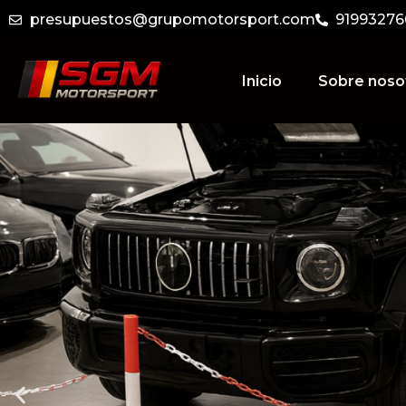
presupuestos@grupomotorsport.com
91993276
Inicio
Sobre noso